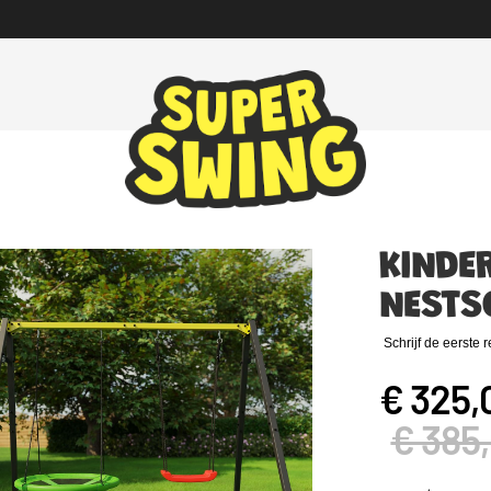
KINDE
NESTS
Schrijf de eerste 
€ 325,
€ 385