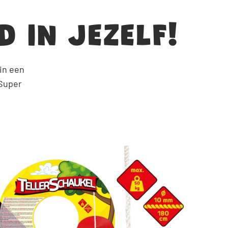
 IN JEZELF!
in een
 Super