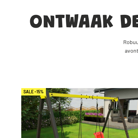
begin
van
de
ONTWAAK DE
afbeeldingen-
gallerij
Robuu
avont
SALE -15%