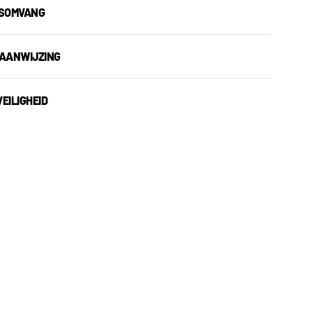
GSOMVANG
AANWIJZING
EILIGHEID